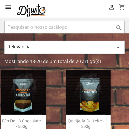
shopping_cart



Relevância

Mostrando 13-20 de um total de 20 artigo(s)
Pão De Ló Chocolate
Queijada De Leite -
- 500g
500g