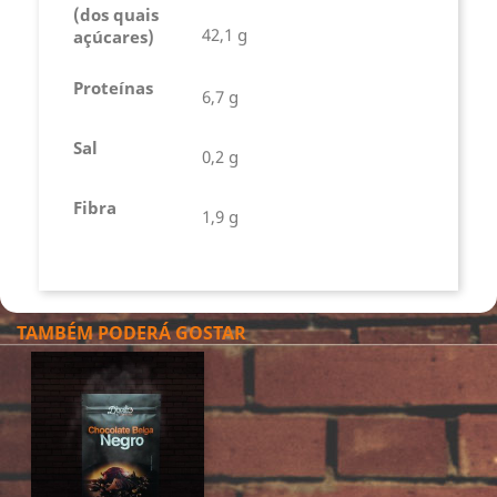
(dos quais
42,1 g
açúcares)
Proteínas
6,7 g
Sal
0,2 g
Fibra
1,9 g
TAMBÉM PODERÁ GOSTAR