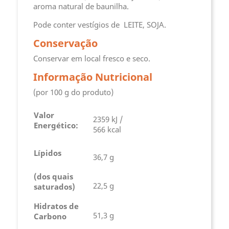
aroma natural de baunilha.
Pode conter vestígios de LEITE, SOJA.
Conservação
Conservar em local fresco e seco.
Informação Nutricional
(por 100 g do produto)
Valor
2359 kJ /
Energético:
566 kcal
Lípidos
36,7 g
(dos quais
22,5 g
saturados)
Hidratos de
51,3 g
Carbono